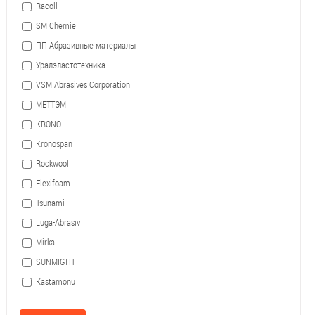
Racoll
SM Chemie
ПП Абразивные материалы
Уралэластотехника
VSM Abrasives Corporation
МЕТТЭМ
KRONO
Kronospan
Rockwool
Flexifoam
Tsunami
Luga-Abrasiv
Mirka
SUNMIGHT
Kastamonu