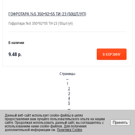
ГОФРОТАРА №5 350*92*55 ТИ-23 (50ШТ/УП)
Гофротара №5 350*92*55 ТИ-23 (50шт/уп)
В наличии
9.48 р.
В КОРЗИНУ
Страницы:
←
1
2
3
4
5
...
20
Данный веб-сайт использует cookie-файлы в целях
21
предоставления вам лучшего пользовательского опыта на нашем
→
сайте. Продолжая использовать данный сайт, вы соглашаетесь с
Принять
использованием нами cookie-файлов. Для получения
ВСЕ
дополнительной информации см.
Политика Cookie
.