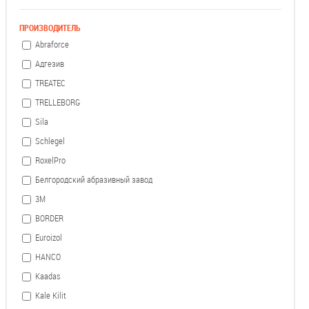
ПРОИЗВОДИТЕЛЬ
Abraforce
Адгезив
TREATEC
TRELLEBORG
Sila
Schlegel
RoxelPro
Белгородский абразивный завод
3М
BORDER
Euroizol
HANCO
Kaadas
Kale Kilit