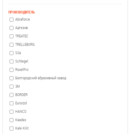
ПРОИЗВОДИТЕЛЬ
Abraforce
Адгезив
TREATEC
TRELLEBORG
Sila
Schlegel
RoxelPro
Белгородский абразивный завод
3М
BORDER
Euroizol
HANCO
Kaadas
Kale Kilit