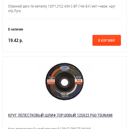
Отрезной диск по металлу 125*1,2*22 А54 S BF (14А БУ) мет.+нерж. круг
отр.Луга
В наличии
19.42 р.
В КОРЗИНУ
КРУГ ЛЕПЕСТКОВЫЙ ШЛИФ.ТОРЦОВЫЙ 125Х22 Р60 TSUNAMI
Круг лепестковый шлиф.торцовый 125х22 Р60 TSUNAMI