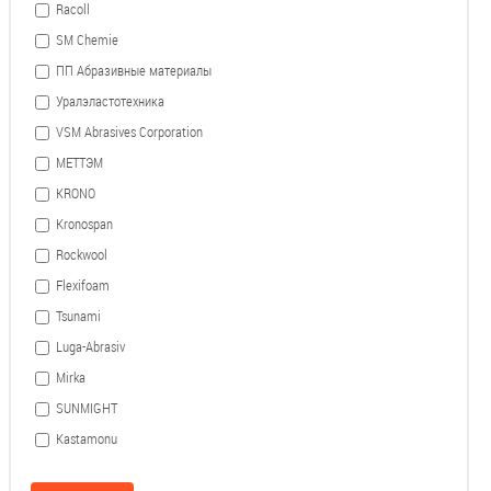
Racoll
SM Chemie
ПП Абразивные материалы
Уралэластотехника
VSM Abrasives Corporation
МЕТТЭМ
KRONO
Kronospan
Rockwool
Flexifoam
Tsunami
Luga-Abrasiv
Mirka
SUNMIGHT
Kastamonu