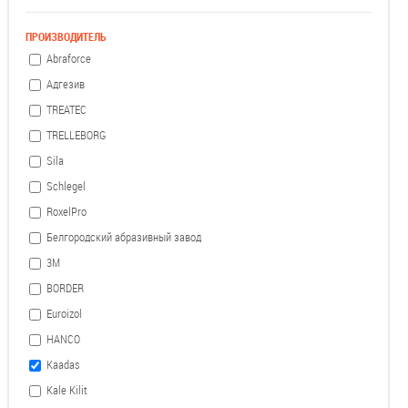
ПРОИЗВОДИТЕЛЬ
Abraforce
Адгезив
TREATEC
TRELLEBORG
Sila
Schlegel
RoxelPro
Белгородский абразивный завод
3М
BORDER
Euroizol
HANCO
Kaadas
Kale Kilit