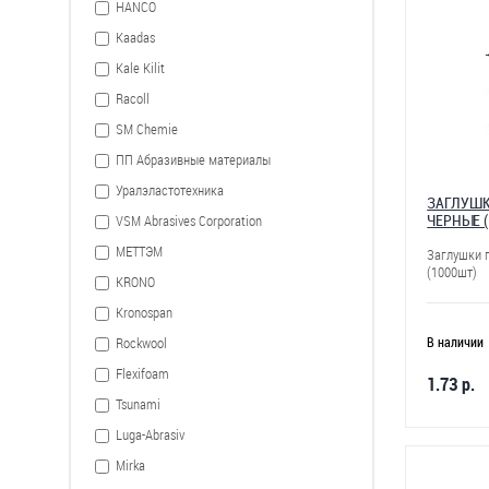
HANCO
Kaadas
Kale Kilit
Racoll
SM Chemie
ПП Абразивные материалы
Уралэластотехника
ЗАГЛУШК
ЧЕРНЫЕ 
VSM Abrasives Corporation
МЕТТЭМ
Заглушки 
(1000шт)
KRONO
Kronospan
Rockwool
В наличии
Flexifoam
1.73 р.
Tsunami
Luga-Abrasiv
Mirka