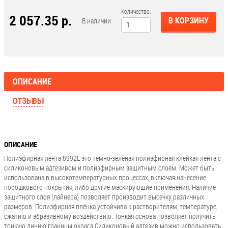
Количество:
2 057.35 р.
В КОРЗИНУ
В наличии
ОПИСАНИЕ
ОТЗЫВЫ
ОПИСАНИЕ
Полиэфирная лента 8992L это темно-зеленая полиэфирная клейкая лента с
силиконовым адгезивом и полиэфирным защитным слоем. Может быть
использована в высокотемпературных процессах, включая нанесение
порошкового покрытия, либо другие маскирующие применения. Наличие
защитного слоя (лайнера) позволяет производит высечку различных
размеров. Полиэфирная плёнка устойчива к растворителям, температуре,
сжатию и абразивному воздействию. Тонкая основа позволяет получить
тонкую линию границы окраса Силиконовый адгезив можно использовать