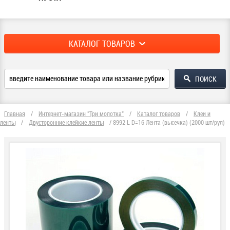
КАТАЛОГ ТОВАРОВ
Главная
/
Интернет-магазин "Три молотка"
/
Каталог товаров
/
Клеи и
ленты
/
Двусторонние клейкие ленты
/
8992 L D=16 Лента (высечка) (2000 шт/рул)