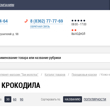
КОМПАНИЯМ
4-64
8 (8362) 77-77-69
08:00 - 17:00
ОБРАТНАЯ СВЯЗЬ
ВЫХОДНОЙ
троителей д. 98
нтернет-магазин "Три молотка"
/
Каталог товаров
/
Порошковые краски
/
Кожа 
 КРОКОДИЛА
30
60
90
НАЗВАНИЮ
ПОПУЛЯРНОСТИ
о:
Сортировать по: