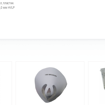
л, пластик
1,0 мм HVLP