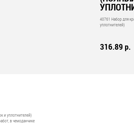
УПЛОТНИ
40761 Набор для кр
уплотнителей)
316.89 р.
к и уплотнителей)
абот, в чемоданчике