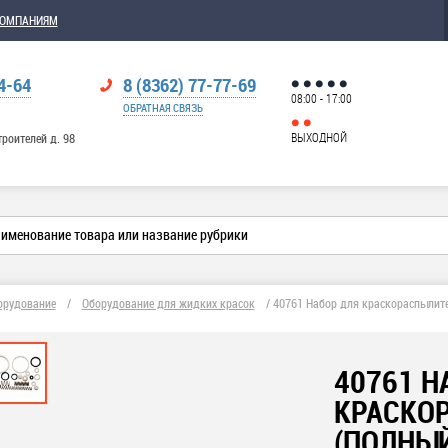
КОМПАНИЯМ
4-64
8 (8362) 77-77-69
08:00 - 17:00
ОБРАТНАЯ СВЯЗЬ
ВЫХОДНОЙ
троителей д. 98
орудование
/
Оборудование для жидких красок
/
40761 Набор для краскораспылите
40761 Н
КРАСКОР
(ПОЛНЫЙ