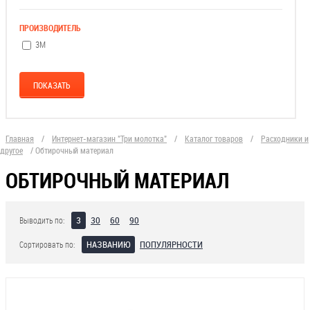
ПРОИЗВОДИТЕЛЬ
3М
Главная
/
Интернет-магазин "Три молотка"
/
Каталог товаров
/
Расходники и
другое
/
Обтирочный материал
ОБТИРОЧНЫЙ МАТЕРИАЛ
3
30
60
90
Выводить по:
НАЗВАНИЮ
ПОПУЛЯРНОСТИ
Сортировать по: