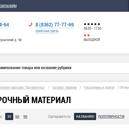
КОМПАНИЯМ
4-64
8 (8362) 77-77-69
08:00 - 17:00
ОБРАТНАЯ СВЯЗЬ
ВЫХОДНОЙ
троителей д. 98
нтернет-магазин "Три молотка"
/
Каталог товаров
/
Расходники и другое
/
Обтир
РОЧНЫЙ МАТЕРИАЛ
30
60
90
НАЗВАНИЮ
ПОПУЛЯРНОСТИ
о:
Сортировать по: