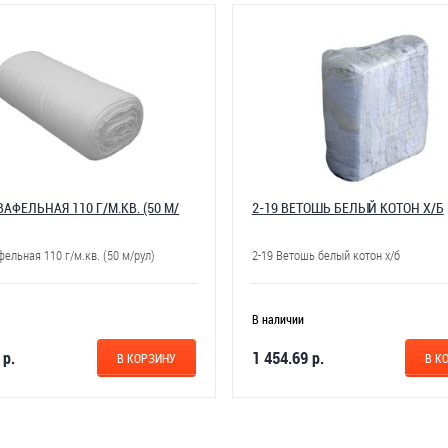
АФЕЛЬНАЯ 110 Г/М.КВ. (50 М/
2-19 ВЕТОШЬ БЕЛЫЙ КОТОН Х/Б
ельная 110 г/м.кв. (50 м/рул)
2-19 Ветошь белый котон х/б
В наличии
 р.
1 454.69 р.
В КОРЗИНУ
В К