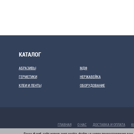
КАТАЛОГ
АБРАЗИВЫ
МДФ
ГЕРМЕТИКИ
НЕРЖАВЕЙКА
КЛЕИ И ЛЕНТЫ
ОБОРУДОВАНИЕ
ГЛАВНАЯ
О НАС
ДОСТАВКА И ОПЛАТА
К
Данный веб-сайт использует cookie-файлы в целях предоставления вам 