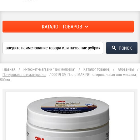
КАТАЛОГ ТОВАРОВ
Главная
/
Интернет-магазин "Три молотка"
/
Каталог товаров
/
Абразивы
/
Полировальные материалы
/
09019 3М Паста MARINE полировальная для металла,
500мл.