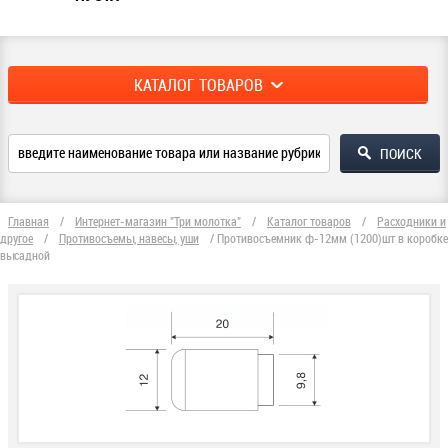
КАТАЛОГ ТОВАРОВ
Главная
/
Интернет-магазин "Три молотка"
/
Каталог товаров
/
Расходники и
другое
/
Противосъемы, навесы, уши
/
Противосъемник ф-12мм (1200)шт в коробке
высадной