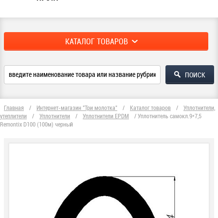
КАТАЛОГ ТОВАРОВ
Главная
/
Интернет-магазин "Три молотка"
/
Каталог товаров
/
Уплотнители,
утеплители
/
Уплотнители
/
Уплотнители EPDM
/
Уплотнитель самокл.9*7,5
Remontix D100 (100м) черный