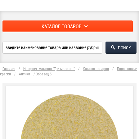
КАТАЛОГ ТОВАРОВ
Главная
/
Интернет-магазин "Три молотка"
/
Каталог товаров
/
Порошковые
краски
/
Антики
/
Образец 5