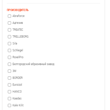
ПРОИЗВОДИТЕЛЬ
Abraforce
Адгезив
TREATEC
TRELLEBORG
Sila
Schlegel
RoxelPro
Белгородский абразивный завод
3М
BORDER
Euroizol
HANCO
Kaadas
Kale Kilit