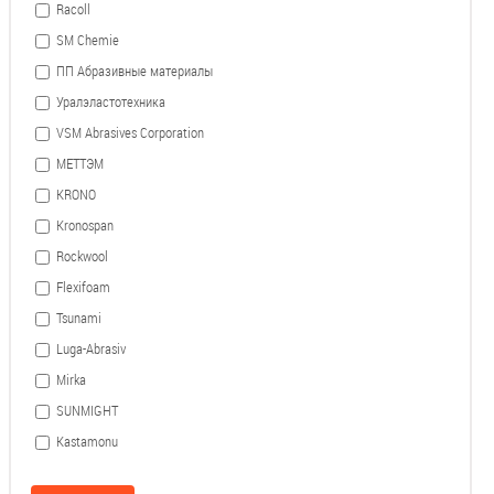
Racoll
SM Chemie
ПП Абразивные материалы
Уралэластотехника
VSM Abrasives Corporation
МЕТТЭМ
KRONO
Kronospan
Rockwool
Flexifoam
Tsunami
Luga-Abrasiv
Mirka
SUNMIGHT
Kastamonu