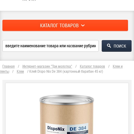
КАТАЛОГ ТОВАРОВ
Главная
/
Интернет-магазин "Три молотка"
/
Каталог товаров
/
Клеи и
ленты
/
Клеи
/
Клей Dispo Nix De 384 (картонный барабан 45 кг)