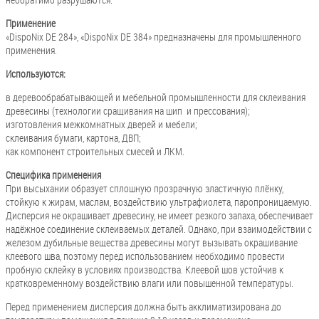
Применение
«DispoNix DE 284», «DispoNix DE 384» предназначены для промышленного
применения.
Используются:
в деревообрабатывающей и мебельной промышленности для склеивания
древесины (технологии сращивания на шип и прессования);
изготовления межкомнатных дверей и мебели;
склеивания бумаги, картона, ДВП;
как компонент строительных смесей и ЛКМ.
Специфика применения
При высыхании образует сплошную прозрачную эластичную плёнку,
стойкую к жирам, маслам, воздействию ультрафиолета, паропроницаемую.
Дисперсия не окрашивает древесину, не имеет резкого запаха, обеспечивает
надёжное соединение склеиваемых деталей. Однако, при взаимодействии с
железом дубильные вещества древесины могут вызывать окрашивание
клеевого шва, поэтому перед использованием необходимо провести
пробную склейку в условиях производства. Клеевой шов устойчив к
кратковременному воздействию влаги или повышенной температуры.
Перед применением дисперсия должна быть акклиматизирована до