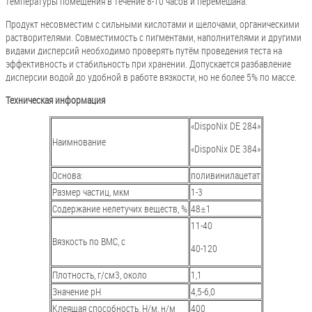
температуры помещения в течение 8-10 часов и перемешана.
Продукт несовместим с сильными кислотами и щелочами, органическими
растворителями. Совместимость с пигментами, наполнителями и другими
видами дисперсий необходимо проверять путём проведения теста на
эффективность и стабильность при хранении. Допускается разбавление
дисперсии водой до удобной в работе вязкости, но не более 5% по массе.
Техническая информация
«DispoNix DE 284»
Наимнование
«DispoNix DE 384»
Основа:
поливинилацетат
Размер частиц, мкм
1-3
Содержание нелетучих веществ, %
48±1
11-40
Вязкость по ВМС, с
40-120
Плотность, г/см3, около
1,1
Значение рН
4,5-6,0
Клеящая способность, Н/м, н/м
400