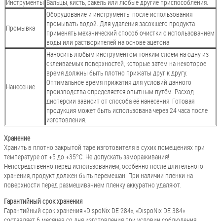
Инструменты
Вальцы, кисть, ракель или любые другие приспособления.
Оборудование и инструменты после использования
промывать водой. Для удаления засохшего продукта
Промывка
применять механический способ очистки с использованием
воды или растворителей на основе ацетона.
Наносить любым инструментом тонким слоем на одну из
склеиваемых поверхностей, которые затем на некоторое
время должны быть плотно прижаты друг к другу.
Оптимальное время прижатия для условий данного
Нанесение
производства определяется опытным путём. Расход
дисперсии зависит от способа её нанесения. Готовая
продукция может быть использована через 24 часа после
изготовления.
Хранение
Хранить в плотно закрытой таре изготовителя в сухих помещениях при
температуре от +5 до +35°С. Не допускать замораживания!
Непосредственно перед использованием, особенно после длительного
хранения, продукт должен быть перемешан. При наличии пленки на
поверхности перед размешиванием пленку аккуратно удаляют.
Гарантийный срок хранения
Гарантийный срок хранения «DispoNix DE 284», «DispoNix DE 384»
составляет 6 месяцев со дня изготовления при условии соблюдения