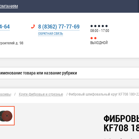
КОМПАНИЯМ
4-64
8 (8362) 77-77-69
08:00 - 17:00
ОБРАТНАЯ СВЯЗЬ
ВЫХОДНОЙ
троителей д. 98
разивы
/
Круги фибровые и отрезные
/
Фибровый шлифовальный круг KF708 180*2
ФИБРОВ
KF708 1