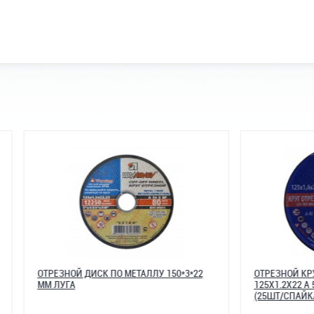
Й ДИСК ПО МЕТАЛЛУ 150*3*22
ОТРЕЗНОЙ КРУГ ПО МЕТАЛЛУ T
125X1.2X22 A 54 S BF L (400 ШТ/
(25ШТ/СПАЙКА)