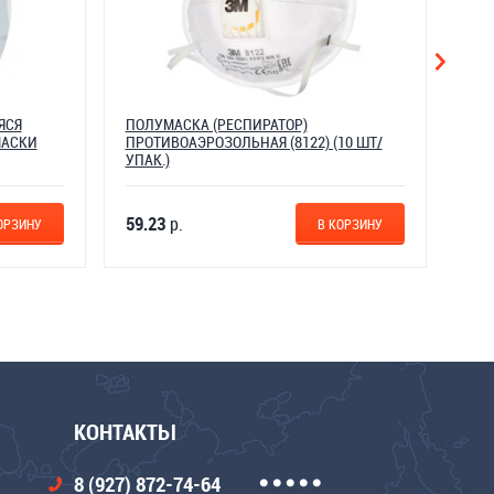
ЯСЯ
ПОЛУМАСКА (РЕСПИРАТОР)
ПОЛ
МАСКИ
ПРОТИВОАЭРОЗОЛЬНАЯ (8122) (10 ШТ/
ФИЛ
УПАК.)
(48
59.23
р.
60.
ОРЗИНУ
В КОРЗИНУ
КОНТАКТЫ
8 (927) 872-74-64