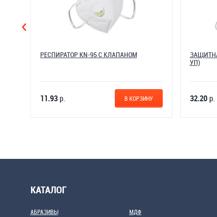
РЕСПИРАТОР KN-95 С КЛАПАНОМ
ЗАЩИТНА
УП)
11.93
р.
32.20
р.
У
В КОРЗИНУ
КАТАЛОГ
АБРАЗИВЫ
МДФ