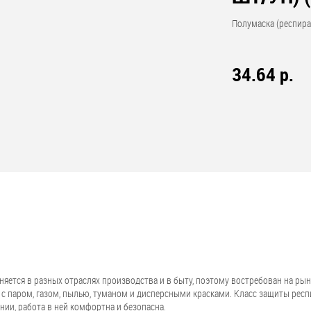
Полумаска (респира
34.64 р.
яется в разных отраслях производства и в быту, поэтому востребован на рын
а с паром, газом, пылью, туманом и дисперсными красками. Класс защиты рес
ии, работа в ней комфортна и безопасна.