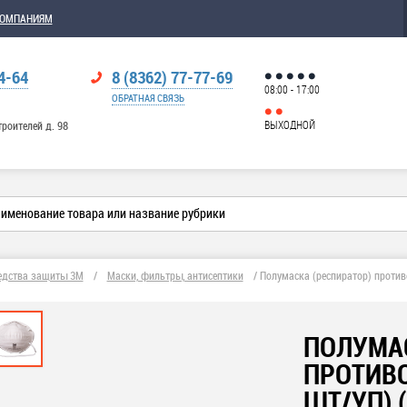
КОМПАНИЯМ
4-64
8 (8362) 77-77-69
08:00 - 17:00
ОБРАТНАЯ СВЯЗЬ
ВЫХОДНОЙ
троителей д. 98
едства защиты 3М
/
Маски, фильтры, антисептики
/
Полумаска (респиратор) против
ПОЛУМАС
ПРОТИВО
ШТ/УП) 