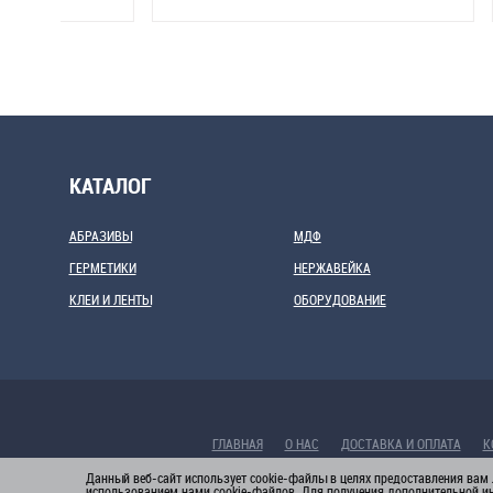
КАТАЛОГ
АБРАЗИВЫ
МДФ
ГЕРМЕТИКИ
НЕРЖАВЕЙКА
КЛЕИ И ЛЕНТЫ
ОБОРУДОВАНИЕ
ГЛАВНАЯ
О НАС
ДОСТАВКА И ОПЛАТА
К
Данный веб-сайт использует cookie-файлы в целях предоставления вам 
использованием нами cookie-файлов. Для получения дополнительной 