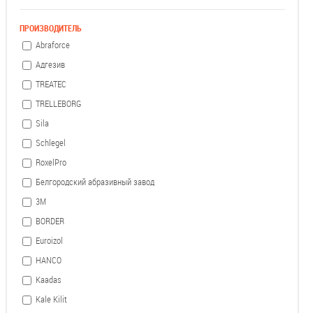
ПРОИЗВОДИТЕЛЬ
Abraforce
Адгезив
TREATEC
TRELLEBORG
Sila
Schlegel
RoxelPro
Белгородский абразивный завод
3М
BORDER
Euroizol
HANCO
Kaadas
Kale Kilit