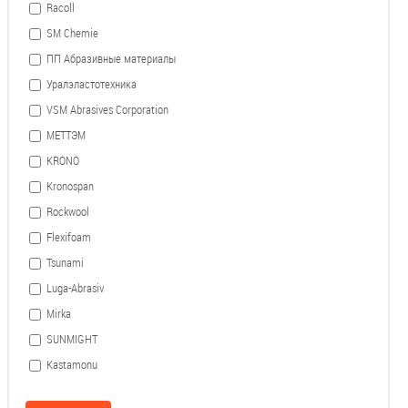
Racoll
SM Chemie
ПП Абразивные материалы
Уралэластотехника
VSM Abrasives Corporation
МЕТТЭМ
KRONO
Kronospan
Rockwool
Flexifoam
Tsunami
Luga-Abrasiv
Mirka
SUNMIGHT
Kastamonu