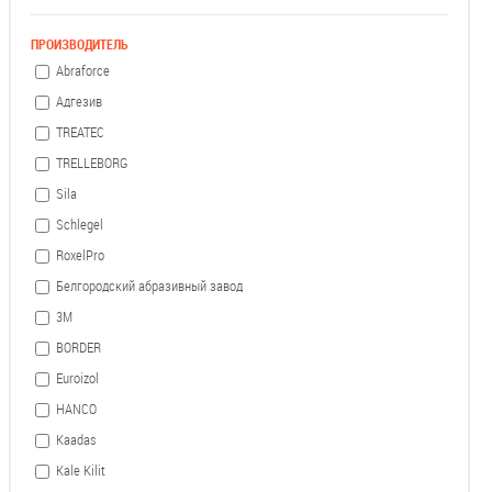
ПРОИЗВОДИТЕЛЬ
Abraforce
Адгезив
TREATEC
TRELLEBORG
Sila
Schlegel
RoxelPro
Белгородский абразивный завод
3М
BORDER
Euroizol
HANCO
Kaadas
Kale Kilit