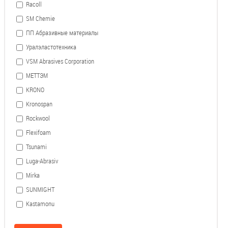
Racoll
SM Chemie
ПП Абразивные материалы
Уралэластотехника
VSM Abrasives Corporation
МЕТТЭМ
KRONO
Kronospan
Rockwool
Flexifoam
Tsunami
Luga-Abrasiv
Mirka
SUNMIGHT
Kastamonu