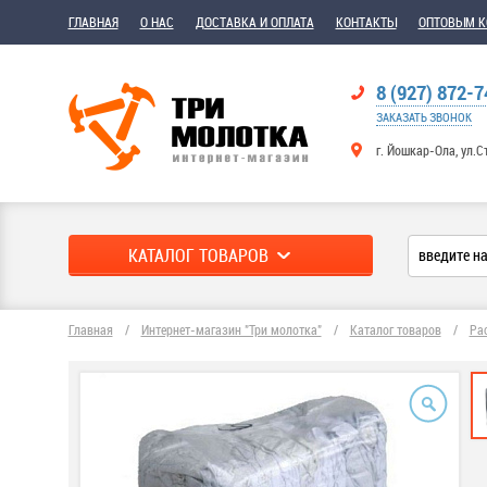
ГЛАВНАЯ
О НАС
ДОСТАВКА И ОПЛАТА
КОНТАКТЫ
ОПТОВЫМ 
8 (927) 872-7
ЗАКАЗАТЬ ЗВОНОК
г. Йошкар-Ола, ул.С
КАТАЛОГ ТОВАРОВ
Главная
/
Интернет-магазин "Три молотка"
/
Каталог товаров
/
Ра