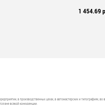
1 454.69 р
приятии, в производственных цехах, в автомастерских и типографиях, во вр
ся вне всякой конкуренции.