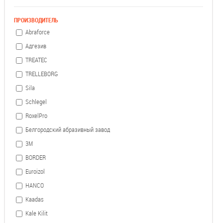
ПРОИЗВОДИТЕЛЬ
Abraforce
Адгезив
TREATEC
TRELLEBORG
Sila
Schlegel
RoxelPro
Белгородский абразивный завод
3М
BORDER
Euroizol
HANCO
Kaadas
Kale Kilit