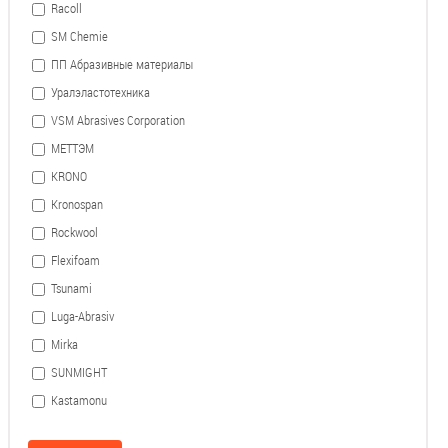
Racoll
SM Chemie
ПП Абразивные материалы
Уралэластотехника
VSM Abrasives Corporation
МЕТТЭМ
KRONO
Kronospan
Rockwool
Flexifoam
Tsunami
Luga-Abrasiv
Mirka
SUNMIGHT
Kastamonu