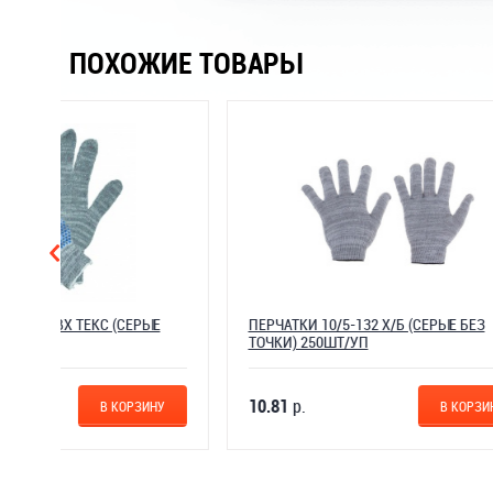
ПОХОЖИЕ ТОВАРЫ
ЫЕ
ПЕРЧАТКИ 10/5-132 Х/Б (СЕРЫЕ БЕЗ
ПЕРЧАТК
ТОЧКИ) 250ШТ/УП
ТОЧКА)
10.81
р.
11.96
р
ИНУ
В КОРЗИНУ