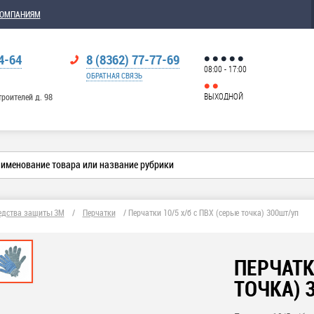
КОМПАНИЯМ
4-64
8 (8362) 77-77-69
08:00 - 17:00
ОБРАТНАЯ СВЯЗЬ
ВЫХОДНОЙ
троителей д. 98
едства защиты 3М
/
Перчатки
/
Перчатки 10/5 х/б с ПВХ (серые точка) 300шт/уп
ПЕРЧАТК
ТОЧКА) 