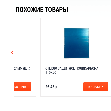
ПОХОЖИЕ ТОВАРЫ
ШТ.)
СТЕКЛО ЗАЩИТНОЕ ПОЛИКАРБОНАТ
НАСАДК
110Х90
26.45
р.
31.05
р
НУ
В КОРЗИНУ