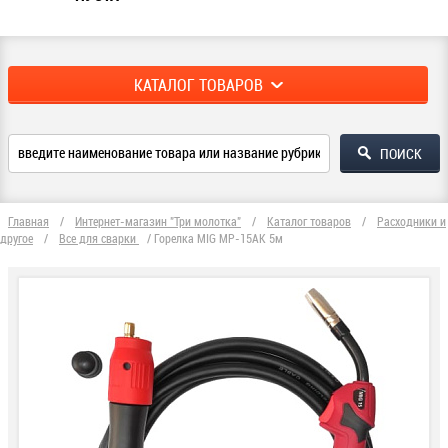
КАТАЛОГ ТОВАРОВ
Главная
/
Интернет-магазин "Три молотка"
/
Каталог товаров
/
Расходники и
другое
/
Все для сварки
/
Горелка MIG МP-15АК 5м