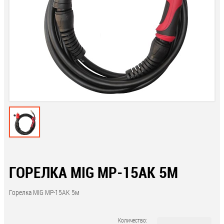
ГОРЕЛКА MIG МP-15АК 5М
Горелка MIG МP-15АК 5м
Количество: