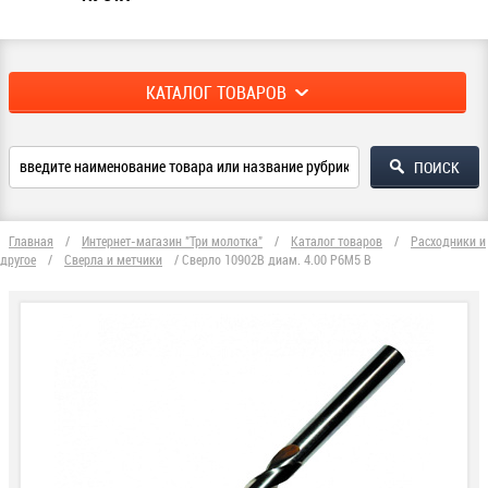
КАТАЛОГ ТОВАРОВ
Главная
/
Интернет-магазин "Три молотка"
/
Каталог товаров
/
Расходники и
другое
/
Сверла и метчики
/
Сверло 10902В диам. 4.00 Р6М5 В