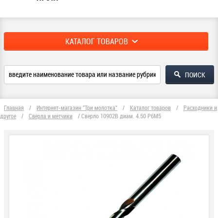
КАТАЛОГ ТОВАРОВ
Главная
/
Интернет-магазин "Три молотка"
/
Каталог товаров
/
Расходники и
другое
/
Сверла и метчики
/
Сверло 10902В диам. 4.50 Р6М5