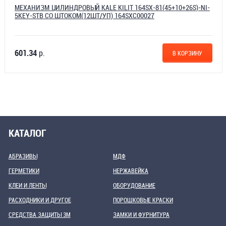
МЕХАНИЗМ ЦИЛИНДРОВЫЙ KALE KILIT 164SX-81(45+10+26S)-NI-
5KEY-STB СО ШТОКОМ(12ШТ/УП) 164SXC00027
601.34
р.
В КОРЗИНУ
КАТАЛОГ
АБРАЗИВЫ
МДФ
ГЕРМЕТИКИ
НЕРЖАВЕЙКА
КЛЕИ И ЛЕНТЫ
ОБОРУДОВАНИЕ
РАСХОДНИКИ И ДРУГОЕ
ПОРОШКОВЫЕ КРАСКИ
СРЕДСТВА ЗАЩИТЫ 3М
ЗАМКИ И ФУРНИТУРА