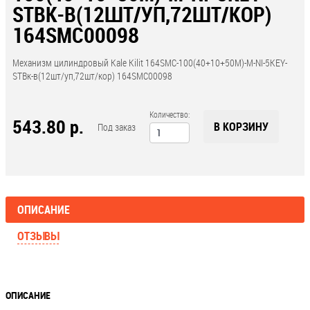
STBК-В(12ШТ/УП,72ШТ/КОР)
164SMC00098
Механизм цилиндровый Kale Kilit 164SMC-100(40+10+50M)-M-NI-5KEY-
STBк-в(12шт/уп,72шт/кор) 164SMC00098
Количество:
543.80 р.
В КОРЗИНУ
Под заказ
ОПИСАНИЕ
ОТЗЫВЫ
ОПИСАНИЕ