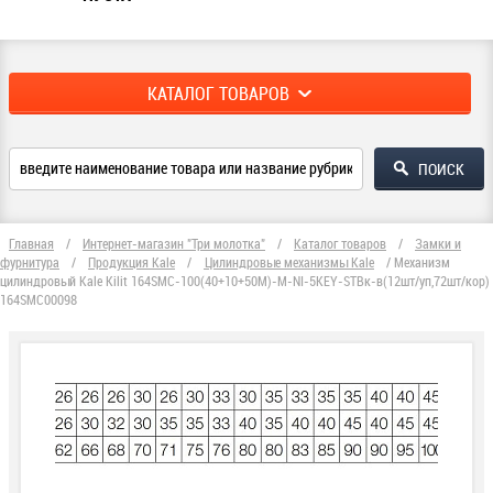
КАТАЛОГ ТОВАРОВ
Главная
/
Интернет-магазин "Три молотка"
/
Каталог товаров
/
Замки и
фурнитура
/
Продукция Kale
/
Цилиндровые механизмы Kale
/
Механизм
цилиндровый Kale Kilit 164SMC-100(40+10+50M)-M-NI-5KEY-STBк-в(12шт/уп,72шт/кор)
164SMC00098