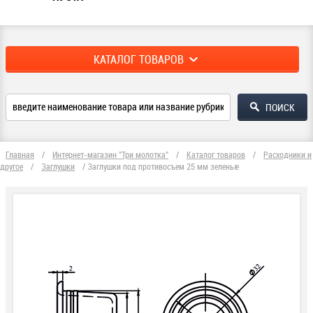
КАТАЛОГ ТОВАРОВ
Главная
/
Интернет-магазин "Три молотка"
/
Каталог товаров
/
Расходники и
другое
/
Заглушки
/
Заглушки под противосъем 25 мм зеленые