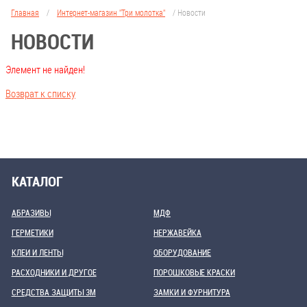
Главная
/
Интернет-магазин "Три молотка"
/
Новости
НОВОСТИ
Элемент не найден!
Возврат к списку
КАТАЛОГ
АБРАЗИВЫ
МДФ
ГЕРМЕТИКИ
НЕРЖАВЕЙКА
КЛЕИ И ЛЕНТЫ
ОБОРУДОВАНИЕ
РАСХОДНИКИ И ДРУГОЕ
ПОРОШКОВЫЕ КРАСКИ
СРЕДСТВА ЗАЩИТЫ 3М
ЗАМКИ И ФУРНИТУРА