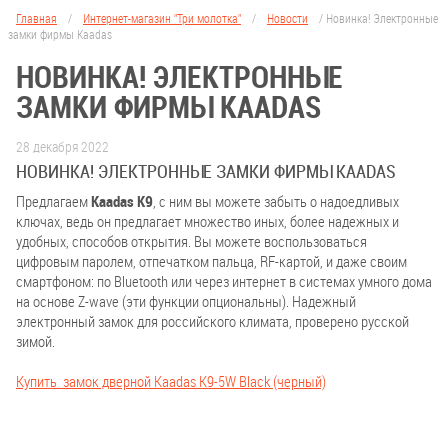
Главная
/
Интернет-магазин "Три молотка"
/
Новости
/
Новинка! Электронные
замки фирмы Kaadas
НОВИНКА! ЭЛЕКТРОННЫЕ
ЗАМКИ ФИРМЫ KAADAS
28 декабря 2022
НОВИНКА! ЭЛЕКТРОННЫЕ ЗАМКИ ФИРМЫ KAADAS
Предлагаем
Kaadas K9
, с ним вы можете забыть о надоедливых
ключах, ведь он предлагает множество иных, более надежных и
удобных, способов открытия. Вы можете воспользоваться
цифровым паролем, отпечатком пальца, RF-картой, и даже своим
смартфоном: по Bluetooth или через интернет в системах умного дома
на основе Z-wave (эти функции опциональны). Надежный
электронный замок для российского климата, проверено русской
зимой.
Купить замок дверной Kaadas K9-5W Black (черный)