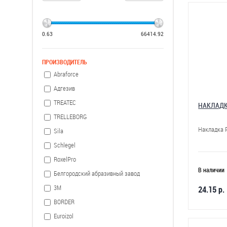
0.63
66414.92
ПРОИЗВОДИТЕЛЬ
Abraforce
Адгезив
TREATEC
НАКЛАДК
TRELLEBORG
Накладка 
Sila
Schlegel
RoxelPro
В наличии
Белгородский абразивный завод
3М
24.15 р.
BORDER
Euroizol