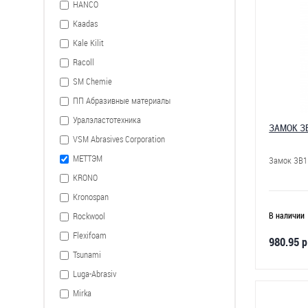
HANCO
Kaadas
Kale Kilit
Racoll
SM Chemie
ПП Абразивные материалы
Уралэластотехника
ЗАМОК ЗВ
VSM Abrasives Corporation
МЕТТЭМ
Замок ЗВ1 
KRONO
Kronospan
Rockwool
В наличии
Flexifoam
980.95 р
Tsunami
Luga-Abrasiv
Mirka