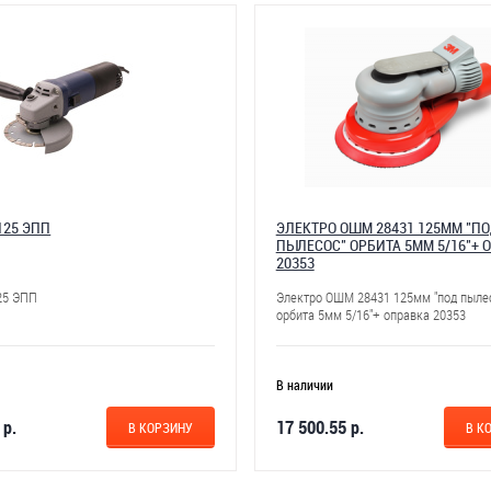
125 ЭПП
ЭЛЕКТРО ОШМ 28431 125ММ "П
ПЫЛЕСОС" ОРБИТА 5ММ 5/16"+ 
20353
25 ЭПП
Электро ОШМ 28431 125мм "под пыле
орбита 5мм 5/16"+ оправка 20353
В наличии
 р.
17 500.55 р.
В КОРЗИНУ
В К