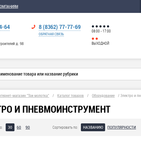
КОМПАНИЯМ
4-64
8 (8362) 77-77-69
08:00 - 17:00
ОБРАТНАЯ СВЯЗЬ
ВЫХОДНОЙ
троителей д. 98
нтернет-магазин "Три молотка"
/
Каталог товаров
/
Оборудование
/
Электро и п
ТРО И ПНЕВМОИНСТРУМЕНТ
30
60
90
НАЗВАНИЮ
ПОПУЛЯРНОСТИ
о:
Сортировать по: