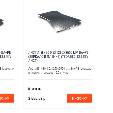
М BA+PE
ЛИСТ AISI 430 0.5Х1250Х2500 ММ BA+PE
12,8 КГ/
(ЗЕРКАЛО В ПЛЕНКЕ) (ТЕОР.ВЕС 12,5 КГ/
ЛИСТ)
E (зеркало
Лист AISI 430 0.5х1250х2500 мм BA+PE (зеркало
в пленке) (теор.вес 12,5 кг/лист)
В наличии
2 555.58 р.
ОРЗИНУ
В КОРЗИНУ