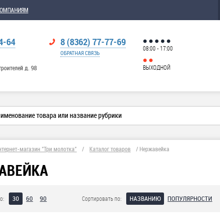
КОМПАНИЯМ
4-64
8 (8362) 77-77-69
08:00 - 17:00
ОБРАТНАЯ СВЯЗЬ
ВЫХОДНОЙ
троителей д. 98
нтернет-магазин "Три молотка"
/
Каталог товаров
/
Нержавейка
АВЕЙКА
30
60
90
НАЗВАНИЮ
ПОПУЛЯРНОСТИ
о:
Сортировать по: