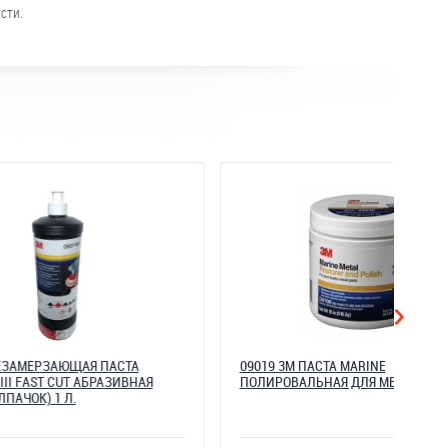
сти.
09374NF НЕЗАМЕРЗАЮЩАЯ ПАСТА
09019 3
1КГ,
PERFECT-IT III FAST CUT АБРАЗИВНАЯ
ПОЛИРО
(БЕЛЫЙ КОЛПАЧОК) 1 Л.