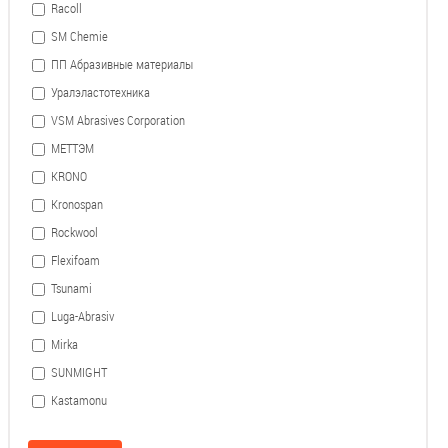
Racoll
SM Chemie
ПП Абразивные материалы
Уралэластотехника
VSM Abrasives Corporation
МЕТТЭМ
KRONO
Kronospan
Rockwool
Flexifoam
Tsunami
Luga-Abrasiv
Mirka
SUNMIGHT
Kastamonu