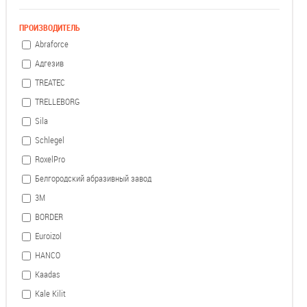
ПРОИЗВОДИТЕЛЬ
Abraforce
Адгезив
TREATEC
TRELLEBORG
Sila
Schlegel
RoxelPro
Белгородский абразивный завод
3М
BORDER
Euroizol
HANCO
Kaadas
Kale Kilit