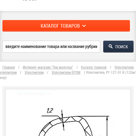
КАТАЛОГ ТОВАРОВ
Главная
/
Интернет-магазин "Три молотка"
/
Каталог товаров
/
Уплотнители,
утеплители
/
Уплотнители
/
Уплотнители EPDM
/
Уплотнитель РГ-127-01 В (132м/
кор)