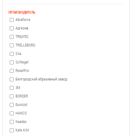
ПРОИЗВОДИТЕЛЬ
Abraforce
Адгезив
TREATEC
TRELLEBORG
Sila
Schlegel
RoxelPro
Белгородский абразивный завод
3М
BORDER
Euroizol
HANCO
Kaadas
Kale Kilit