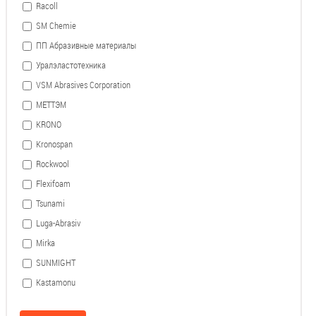
Racoll
SM Chemie
ПП Абразивные материалы
Уралэластотехника
VSM Abrasives Corporation
МЕТТЭМ
KRONO
Kronospan
Rockwool
Flexifoam
Tsunami
Luga-Abrasiv
Mirka
SUNMIGHT
Kastamonu