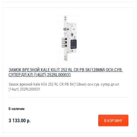
ЗАМОК ВРЕЗНОЙ KALE KILIT 252 RL CR PB 5К(128ММ) ОСН.СУВ.
СУПЕР.ДЛ.КЛ (14ШТ) 252RL000031
Замок врезной Kale Kilit 252 RL CR PB 5К(128мм) осн.сув. супер.дл.кл
(14шт) 252RL000031
В наличии
3 133.00 р.
В КОРЗИНУ