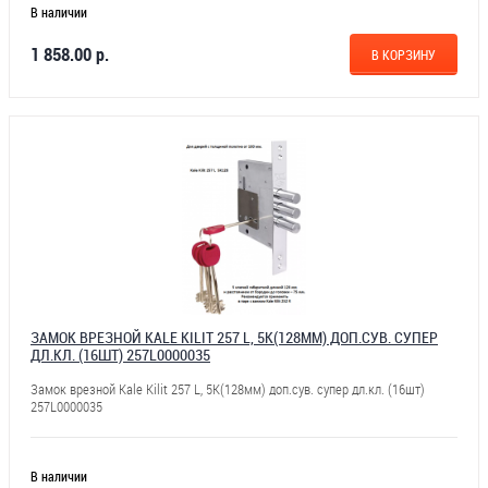
В наличии
1 858.00 р.
В КОРЗИНУ
ЗАМОК ВРЕЗНОЙ KALE KILIT 257 L, 5К(128ММ) ДОП.СУВ. СУПЕР
ДЛ.КЛ. (16ШТ) 257L0000035
Замок врезной Kale Kilit 257 L, 5К(128мм) доп.сув. супер дл.кл. (16шт)
257L0000035
В наличии