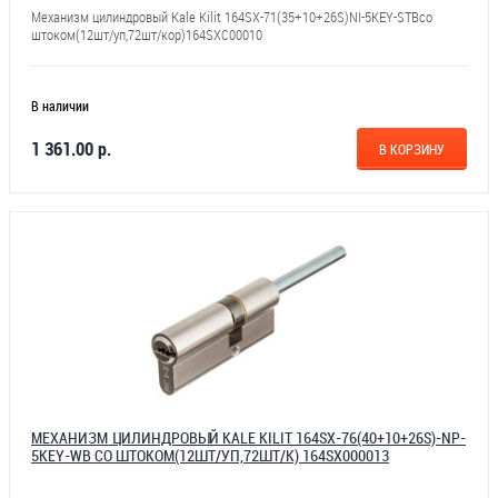
Механизм цилиндровый Kale Kilit 164SX-71(35+10+26S)NI-5KEY-STBсо
штоком(12шт/уп,72шт/кор)164SXC00010
В наличии
1 361.00 р.
В КОРЗИНУ
МЕХАНИЗМ ЦИЛИНДРОВЫЙ KALE KILIT 164SX-76(40+10+26S)-NP-
5KEY-WB СО ШТОКОМ(12ШТ/УП,72ШТ/К) 164SX000013