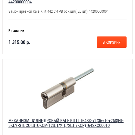
44200000004
Замок врезной Kale Kilit 442 CR PB осн.цил( 20 шт) 44200000004
В наличии
1 315.00 р.
В КОРЗИНУ
МЕХАНИЗМ ЦИЛИНДРОВЫЙ KALE KILIT 164SX-71(35+10+26S)NI-
5KEY-STBСО ШТОКОМ(12ШТ/УП,72ШТ/КОР)164SXC00010