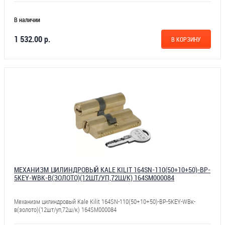
В наличии
1 532.00 р.
В КОРЗИНУ
МЕХАНИЗМ ЦИЛИНДРОВЫЙ KALE KILIT 164SN-110(50+10+50)-BP-
5KEY-WBК-В(ЗОЛОТО)(12ШТ/УП,72Ш/К) 164SM000084
Механизм цилиндровый Kale Kilit 164SN-110(50+10+50)-BP-5KEY-WBк-
в(золото)(12шт/уп,72ш/к) 164SM000084