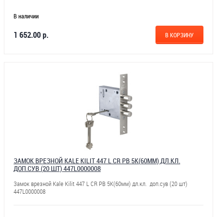
В наличии
1 652.00 р.
В КОРЗИНУ
ЗАМОК ВРЕЗНОЙ KALE KILIT 447 L CR PB 5К(60ММ) ДЛ.КЛ.
ДОП.СУВ (20 ШТ) 447L0000008
Замок врезной Kale Kilit 447 L CR PB 5К(60мм) дл.кл. доп.сув (20 шт)
447L0000008