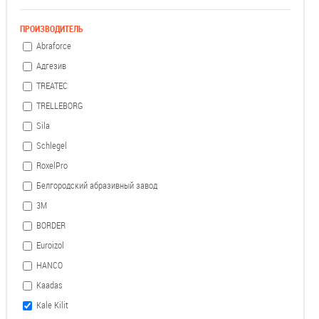
ПРОИЗВОДИТЕЛЬ
Abraforce
Адгезив
TREATEC
TRELLEBORG
Sila
Schlegel
RoxelPro
Белгородский абразивный завод
3М
BORDER
Euroizol
HANCO
Kaadas
Kale Kilit