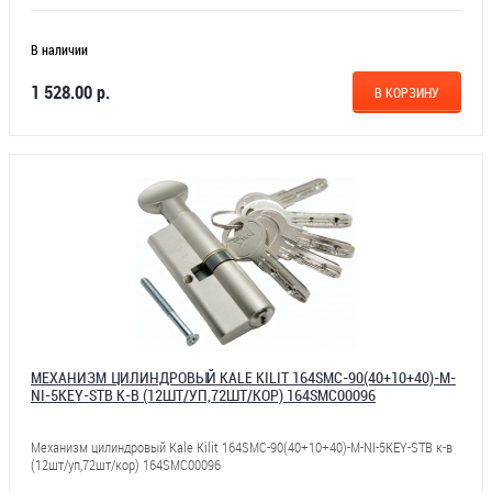
В наличии
1 528.00 р.
В КОРЗИНУ
МЕХАНИЗМ ЦИЛИНДРОВЫЙ KALE KILIT 164SMC-90(40+10+40)-M-
NI-5KEY-STB К-В (12ШТ/УП,72ШТ/КОР) 164SMC00096
Механизм цилиндровый Kale Kilit 164SMC-90(40+10+40)-M-NI-5KEY-STB к-в
(12шт/уп,72шт/кор) 164SMC00096