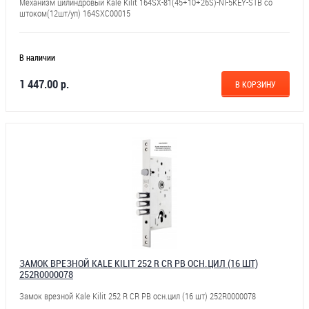
Механизм цилиндровый Kale Kilit 164SX-81(45+10+26S)-NI-5KEY-STB со
штоком(12шт/уп) 164SXC00015
В наличии
1 447.00 р.
В КОРЗИНУ
ЗАМОК ВРЕЗНОЙ KALE KILIT 252 R CR PB ОСН.ЦИЛ (16 ШТ)
252R0000078
Замок врезной Kale Kilit 252 R CR PB осн.цил (16 шт) 252R0000078