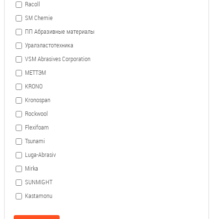
Racoll
SM Chemie
ПП Абразивные материалы
Уралэластотехника
VSM Abrasives Corporation
МЕТТЭМ
KRONO
Kronospan
Rockwool
Flexifoam
Tsunami
Luga-Abrasiv
Mirka
SUNMIGHT
Kastamonu