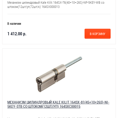
Механизм цилиндровый Kale Kilit 164SX-76(40+10+26S)-NP-5KEY-WB со
штоком(12шт/уп,72шт/к) 164SX000013
В наличии
1 412.00 р.
В КОРЗИНУ
МЕХАНИЗМ ЦИЛИНДРОВЫЙ KALE KILIT 164SX-81(45+10+26S)-NI-
5KEY-STB СО ШТОКОМ(12ШТ/УП) 164SXC00015