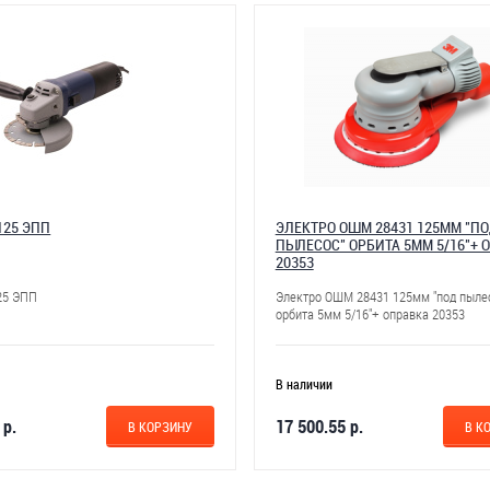
125 ЭПП
ЭЛЕКТРО ОШМ 28431 125ММ "П
ПЫЛЕСОС" ОРБИТА 5ММ 5/16"+ 
20353
25 ЭПП
Электро ОШМ 28431 125мм "под пыле
орбита 5мм 5/16"+ оправка 20353
В наличии
 р.
17 500.55 р.
В КОРЗИНУ
В К