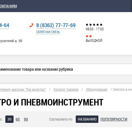
КОМПАНИЯМ
4-64
8 (8362) 77-77-69
08:00 - 17:00
ОБРАТНАЯ СВЯЗЬ
ВЫХОДНОЙ
троителей д. 98
нтернет-магазин "Три молотка"
/
Каталог товаров
/
Оборудование
/
Электро и п
ТРО И ПНЕВМОИНСТРУМЕНТ
30
60
90
НАЗВАНИЮ
ПОПУЛЯРНОСТИ
о:
Сортировать по: